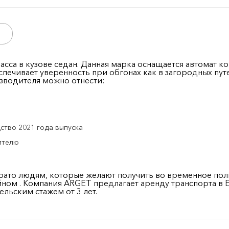
сса в кузове седан. Данная марка оснащается автомат к
печивает уверенность при обгонах как в загородных путе
водителя можно отнести:
ство 2021 года выпуска
ителю
рато людям, которые желают получить во временное пол
м . Компания ARGET предлагает аренду транспорта в Ека
ельским стажем от 3 лет.