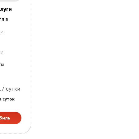
луги
я в
ти
ти
ла
 / сутки
а суток
биль