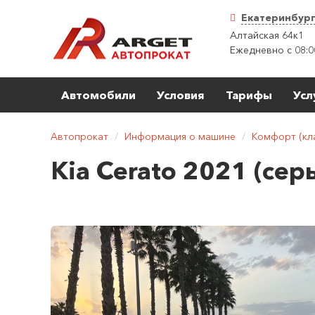
Екатеринбур
Алтайская 64к1
Ежедневно с 08:0
Автомобили
Условия
Тарифы
Усл
Автопрокат
/
Информация о машине
/
Комфорт (кла
Kia Cerato 2021 (сер