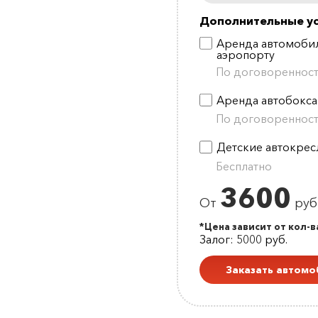
Дополнительные ус
Аренда автомобил
аэропорту
По договореннос
Аренда автобокса
По договореннос
Детские автокрес
Бесплатно
3600
От
руб.
*Цена зависит от кол-в
Залог: 5000 руб.
Заказать автомо