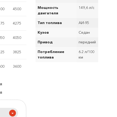
Мощность
149,6 л/с
500
4500
двигателя
Тип топлива
АИ-95
275
4275
Кузов
Седан
050
4050
Привод
передний
Потребление
6.2 л/100
825
3825
топлива
км
600
3600
ля
ря