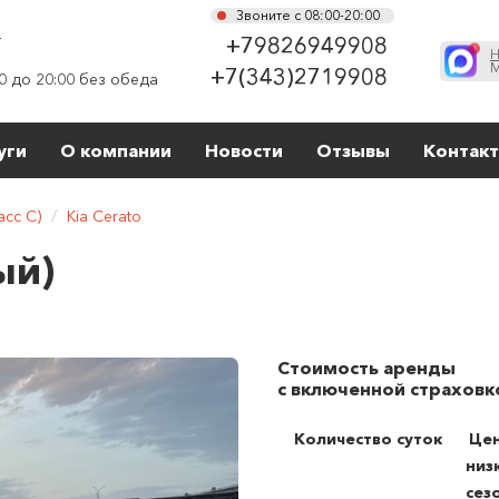
Звоните с 08:00-20:00
г
+79826949908
Н
М
+7(343)2719908
0 до 20:00 без обеда
уги
О компании
Новости
Отзывы
Контак
сс C)
/
Kia Cerato
ый)
Стоимость аренды
с включенной страховк
Количество суток
Цен
низ
сез