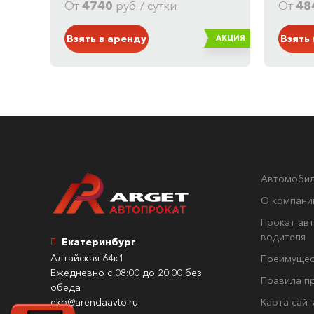
Белый
Серы
От
4740
руб. / сутки
От
48
Взять в аренду
Взять
АКЦИЯ
Автомоби
О компани
Прокат авт
водителя
Екатеринбург
Алтайская 64к1
Преимущес
Ежедневно с 08:00 до 20:00 без
Правила п
обеда
ekb@arendaavto.ru
Карта сайт