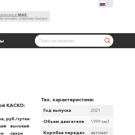
аписать в
MAX
:
ы онлайн, ответим быстро
ты
Тех. характеристики:
ой КАСКО:
Год выпуска
2021
а, руб./сутки
Объем двигателя
1999 см
3
кий
высокий
Коробка передач
автомат
он
сезон