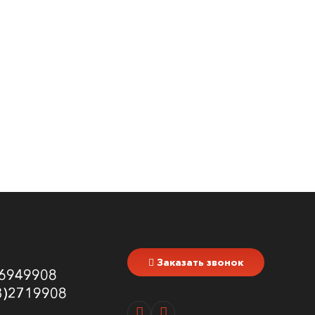
Заказать звонок
6949908
3)2719908