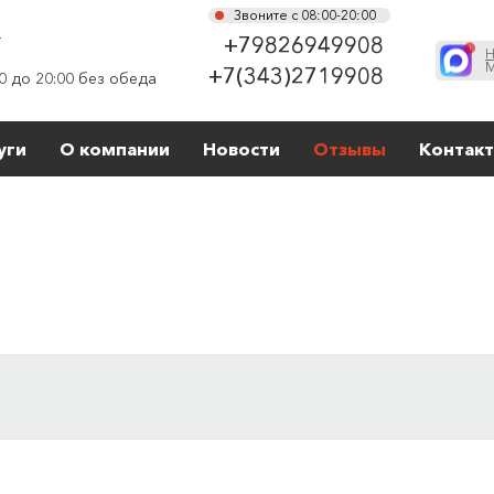
Звоните с 08:00-20:00
г
+79826949908
Н
М
+7(343)2719908
0 до 20:00 без обеда
уги
О компании
Новости
Отзывы
Контак