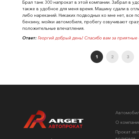
Брал танк 300 напрокат в этой компании. Забрал в уд
также в удобное для меня время. Машину сдали в отли
либо нареканий. Никаких подводных ко мне нет, все п
бензину, мойки автомобиля, пробегу озвучивают сраз
положительные впечатления.
Ответ:
Георгий добрый день! Спасибо вам за приятные 
1
2
3
Автомоби
О компани
Прокат авт
водителя