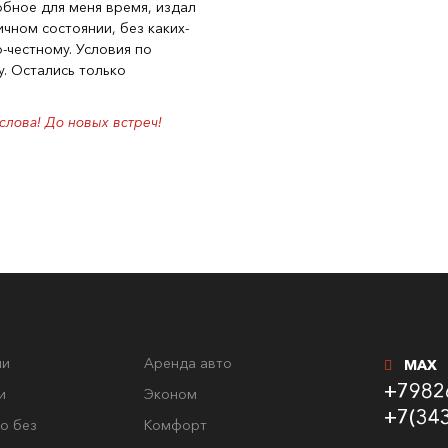
обное для меня время, издал
чном состоянии, без каких-
о-честному. Условия по
у. Остались только
слова! До новых встреч!
ли
Аренда авто
MAX
+7982
и
Эконом
+7(34
о без
Комфорт