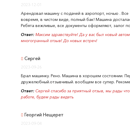
2023-12-01
Арендовал машину с подачей в аэропорт, ночью . Все 
вовремя, в чистом виде, полный бак! Машина досталась
Ребята вежливые, все документы оформляют, залог пос
Ответ:
Максим здравствуйте! Да у вас был новый автом
многогранный отзыв! До новых встреч!
Сергей
2023-09-26
Брал машинку. Рено. Машина в хорошем состоянии. П
дружелюбный.отзывчивый. вообщем все супер. Реком
Ответ:
Сергей спасибо за приятный отзыв, мы рады что
работе, будем рады видеть
Георгий Нещерет
2023-09-04