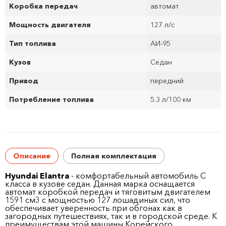
Коробка передач
автомат
Мощность двигателя
127 л/с
Тип топлива
АИ-95
Кузов
Седан
Привод
передний
Потребление топлива
5.3 л/100 км
Описание
Полная комплектация
Hyundai Elantra
- комфортабельный автомобиль C
класса в кузове седан. Данная марка оснащается
автомат коробкой передач и тяговитым двигателем
1591 см
3
с мощностью 127 лошадиных сил, что
обеспечивает уверенность при обгонах как в
загородных путешествиях, так и в городской среде. К
преимуществам этой машины Корейского