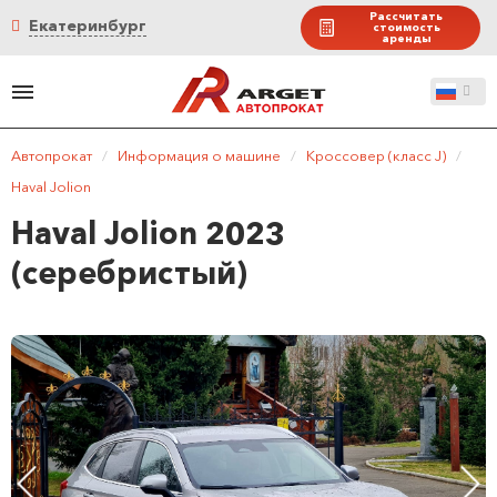
Рассчитать
Екатеринбург
стоимость
аренды
Автопрокат
/
Информация о машине
/
Кроссовер (класс J)
/
Haval Jolion
Haval Jolion 2023
(серебристый)