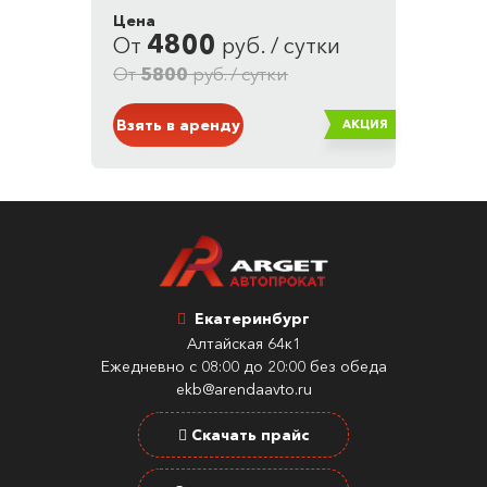
6.4 л. / 100 км
Цена
Привод: полный
4800
От
руб. / сутки
Кузов: Кроссовер
Серый
От
5800
руб. / сутки
Взять в аренду
АКЦИЯ
Екатеринбург
Алтайская 64к1
Ежедневно с 08:00 до 20:00 без обеда
ekb@arendaavto.ru
Скачать прайс