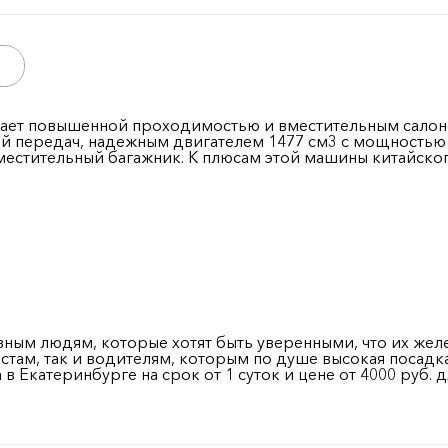
адает повышенной проходимостью и вместительным салон
й передач, надежным двигателем 1477 см
3
с мощностью 
вместительный багажник. К плюсам этой машины китайско
вным людям, которые хотят быть уверенными, что их жел
стам, так и водителям, которым по душе высокая посадка
 Екатеринбурге на срок от 1 суток и цене от 4000 руб. д