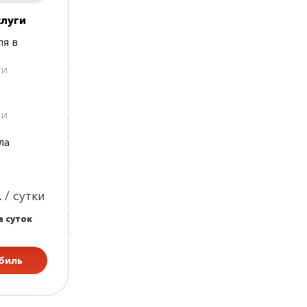
луги
я в
ти
ти
ла
 / сутки
а суток
биль