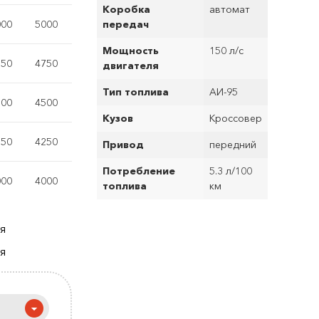
Коробка
автомат
000
5000
передач
Мощность
150 л/с
750
4750
двигателя
Тип топлива
АИ-95
500
4500
Кузов
Кроссовер
250
4250
Привод
передний
Потребление
5.3 л/100
000
4000
топлива
км
ля
ря