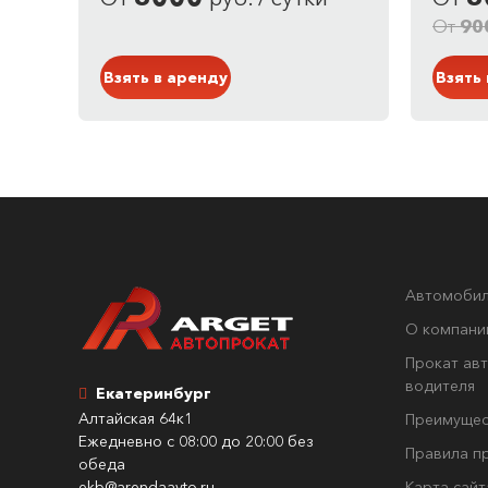
Кузов: Кроссовер
Кузо
Черный
Белы
От
90
Взять в аренду
Взять
Автомоби
О компани
Прокат авт
водителя
Екатеринбург
Алтайская 64к1
Преимущес
Ежедневно с 08:00 до 20:00 без
Правила п
обеда
ekb@arendaavto.ru
Карта сайт