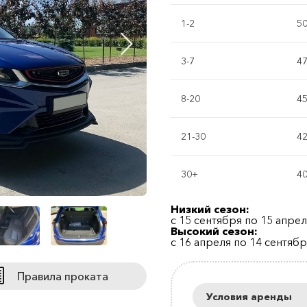
1-2
5
3-7
4
8-20
4
21-30
4
30+
4
Низкий сезон:
с 15 сентября по 15 апре
Высокий сезон:
с 16 апреля по 14 сентяб
Правила проката
Условия аренды