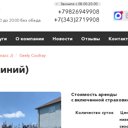
Звоните с 08:00-20:00
г
+79826949908
Н
М
+7(343)2719908
0 до 20:00 без обеда
уги
О компании
Новости
Отзывы
Контак
ласс J)
/
Geely Coolray
синий)
Стоимость аренды
с включенной страховк
Количество суток
Цен
низ
сез