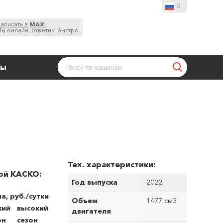
аписать в
MAX
:
ы онлайн, ответим быстро
ты
Тех. характеристики:
ой КАСКО:
Год выпуска
2022
а, руб./сутки
Объем
1477 см
3
кий
высокий
двигателя
он
сезон