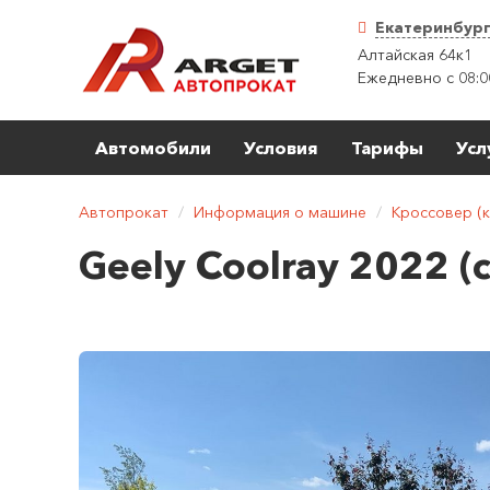
Екатеринбур
Алтайская 64к1
Ежедневно с 08:0
Автомобили
Условия
Тарифы
Усл
Автопрокат
/
Информация о машине
/
Кроссовер (к
Geely Coolray 2022 (